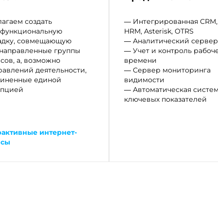
агаем создать
— Интегрированная CRM,
офункциональную
HRM, Asterisk, OTRS
адку, совмещающую
— Аналитический сервер
направленные группы
— Учет и контроль рабоч
сов, а, возможно
времени
равлений деятельности,
— Сервер мониторинга
иненные единой
видимости
епцией
— Автоматическая систе
ключевых показателей
активные интернет-
исы