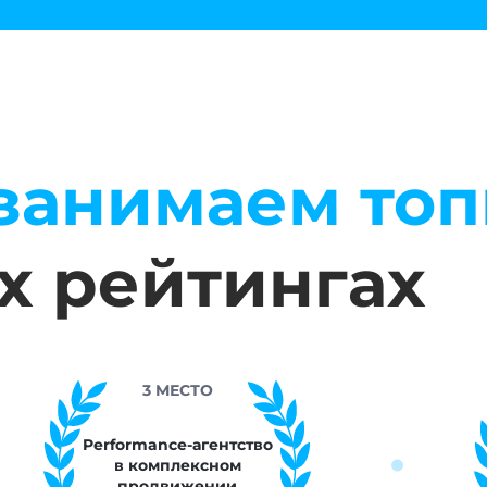
занимаем то
х рейтингах
СТО
3 МЕСТО
-агентство
3 место среди
ексном
Performance-агент
жении
в e-commerce