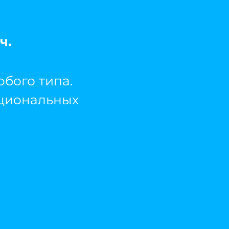
ч.
бого типа.
кциональных