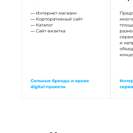
— Интернет-магазин
Предл
— Корпоративный сайт
мног
— Каталог
площ
— Сайт-визитка
разно
серви
и нап
объед
конц
Сильные бренды и яркие
Интер
digital-проекты
серв