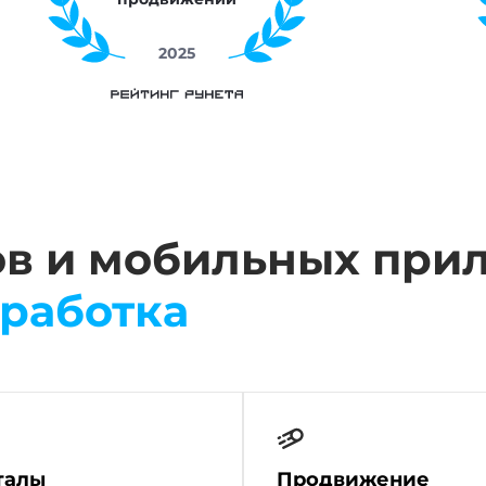
25
2025
ов и мобильных при
работка
талы
Продвижение