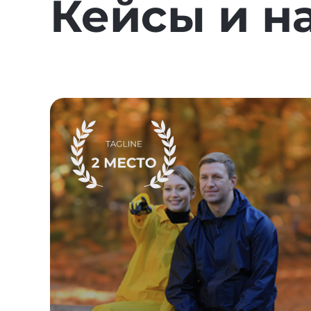
Кейсы
и н