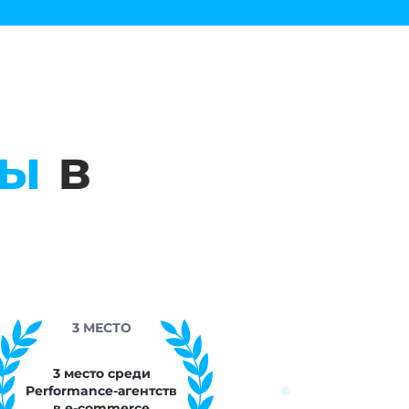
пы
в
№2
SEO
ств
"Медицина и
фармацевтика"