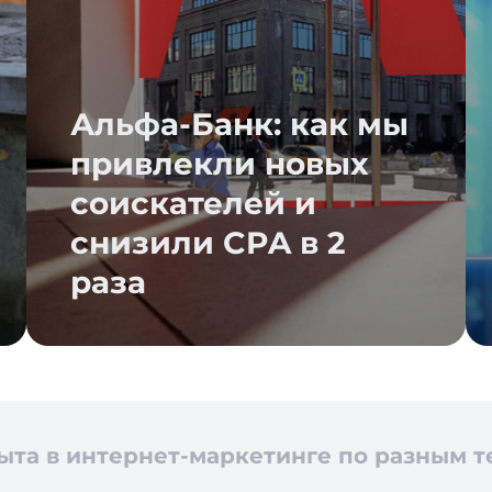
Альфа-Банк: как мы
привлекли новых
соискателей и
снизили CPA в 2
раза
пыта в интернет-маркетинге по разным 