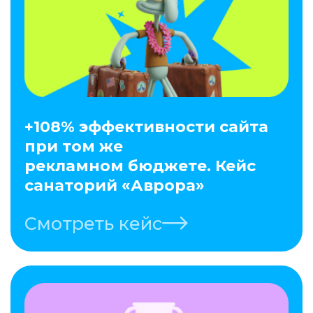
+108% эффективности сайта
при том же
рекламном бюджете. Кейс
санаторий «Аврора»
Смотреть кейс