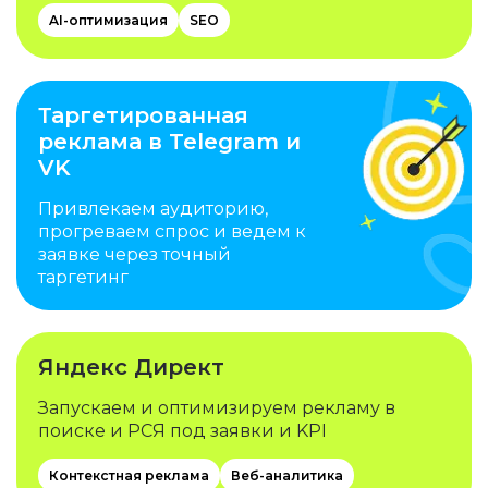
AI-оптимизация
SEO
Таргетированная
реклама в Telegram и
VK
Привлекаем аудиторию,
прогреваем спрос и ведем к
заявке через точный
таргетинг
Яндекс Директ
Запускаем и оптимизируем рекламу в
поиске и РСЯ под заявки и KPI
Контекстная реклама
Веб-аналитика