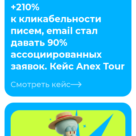
+210%
к кликабельности
писем, email стал
давать 90%
ассоциированных
заявок. Кейс Anex Tour
Смотреть кейс