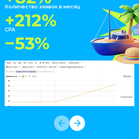
Количество заявок в месяц
+212%
CPA
−53%