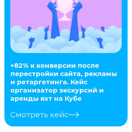
+82% к конверсии после
перестройки сайта, рекламы
и ретаргетинга. Кейс
организатор экскурсий и
аренды яхт на Кубе
Смотреть кейс