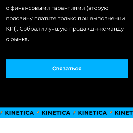
с финансовыми гарантиями (вторую
половину платите только при выполнении
KPI). Собрали лучшую продакшн-команду
с рынка.
Связаться
ETICA
KINETICA
KINETICA
KINETICA